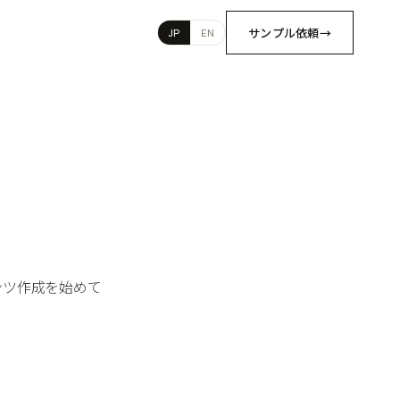
サンプル依頼
→
JP
EN
ンツ作成を始めて