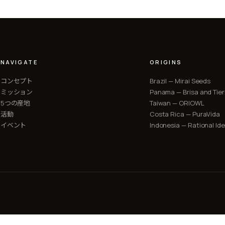
NAVIGATE
ORIGINS
コンセプト
Brazil — Mirai Seeds
ミッション
Panama — Brisa and Tier
5つの産地
Taiwan — ORIOWL
活動
Costa Rica — PuraVida
イベント
Indonesia — Rational Id